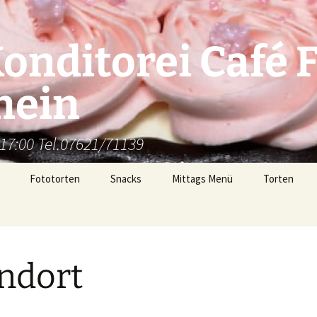
onditorei Café F
hein
 17:00 Tel.07621/71139
Fototorten
Snacks
Mittags Menü
Torten
ndort